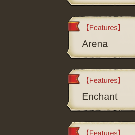
【Features】
Arena
【Features】
Enchant
【Features】